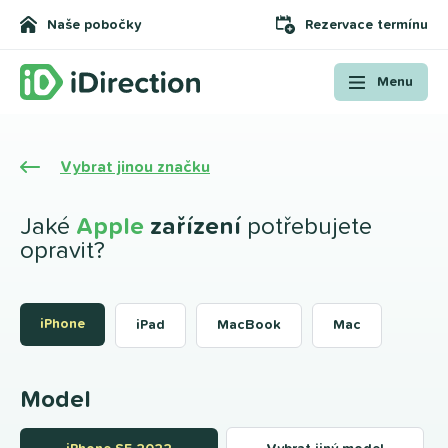
Naše pobočky
Rezervace termínu
Menu
Vybrat jinou značku
Jaké
Apple
zařízení
potřebujete
opravit?
iPhone
iPad
MacBook
Mac
Model