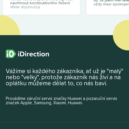
Už 3x jsem měl tel
navrhnout konstruktivního řešení.
vždy maxi spokojen
Vřele doporučuji.
Vážíme si každého zákazníka, ať už je "malý"
nebo "velký", protože zákazník nás živí a na
oplátku můžeme dělat to, co nás baví.
Provádíme záruční servis značky Huawei a pozaruční servis
značek Apple, Samsung, Xiaomi, Huawei.