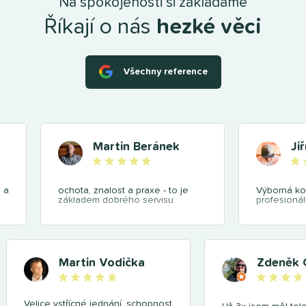
Na spokojenosti si zakládáme
Říkají o nás
hezké věci
Všechny reference
Martin Beránek
Ji
 a
ochota, znalost a praxe - to je
Výborná ko
základem dobrého servisu.
profesionál
Martin Vodička
Zdeněk 
Velice vstřícné jednání, schopnost