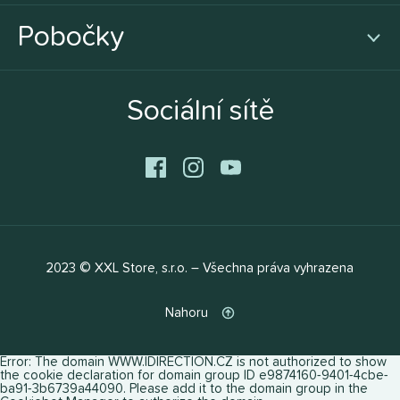
Pobočky
Sociální sítě
2023 © XXL Store, s.r.o. – Všechna práva vyhrazena
Nahoru
Error: The domain WWW.IDIRECTION.CZ is not authorized to show
the cookie declaration for domain group ID e9874160-9401-4cbe-
ba91-3b6739a44090. Please add it to the domain group in the