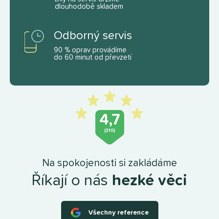
dlouhodobě skladem
Odborný servis
90 % oprav provádíme
do 60 minut od převzetí
4,7
(310)
Na spokojenosti si zakládáme
Říkají o nás
hezké věci
Všechny reference