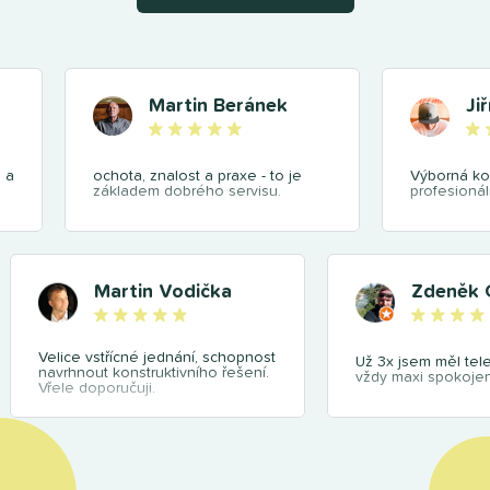
Martin Beránek
Ji
 a
ochota, znalost a praxe - to je
Výborná ko
základem dobrého servisu.
profesionál
Martin Vodička
Zdeněk 
Velice vstřícné jednání, schopnost
Už 3x jsem měl tel
navrhnout konstruktivního řešení.
vždy maxi spokojen
Vřele doporučuji.