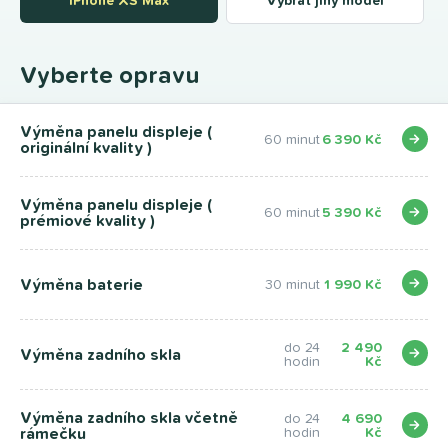
iPhone XS Max
Vybrat jiný model
Vyberte opravu
Výměna panelu displeje (
60 minut
6 390 Kč
originální kvality )
Výměna panelu displeje (
60 minut
5 390 Kč
prémiové kvality )
Výměna baterie
30 minut
1 990 Kč
do 24
2 490
Výměna zadního skla
hodin
Kč
Výměna zadního skla včetně
do 24
4 690
rámečku
hodin
Kč