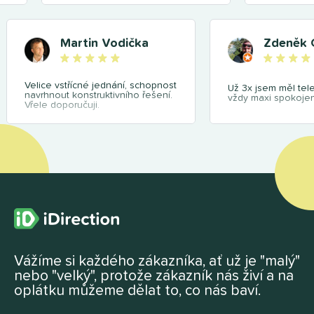
Martin Vodička
Zdeněk 
Velice vstřícné jednání, schopnost
Už 3x jsem měl tel
navrhnout konstruktivního řešení.
vždy maxi spokojen
Vřele doporučuji.
Vážíme si každého zákazníka, ať už je "malý"
nebo "velký", protože zákazník nás živí a na
oplátku můžeme dělat to, co nás baví.