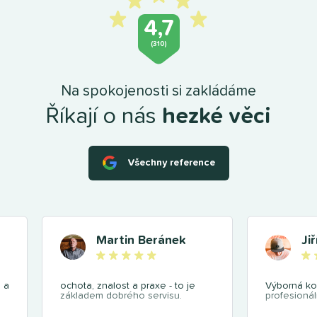
4,7
(310)
Na spokojenosti si zakládáme
Říkají o nás
hezké věci
Všechny reference
Martin Beránek
Ji
 a
ochota, znalost a praxe - to je
Výborná ko
základem dobrého servisu.
profesionál