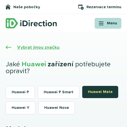
Naše pobočky
Rezervace termínu
Menu
Vybrat jinou značku
Jaké
Huawei
zařízení
potřebujete
opravit?
Huawei Mate
Huawei P
Huawei P Smart
Huawei Y
Huawei Nova