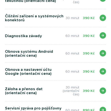
tekutinou (orientační cena)
čas)
Čištění zařízení a systémových
30 minut
390 Kč
konektorů
Diagnostika závady
60 minut
390 Kč
Obnova systému Android
60 minut
390 Kč
(orientační cena)
Obnova a nastavení účtu
60 minut
390 Kč
Google (orientační cena)
30 minut
Záloha a přenos dat
(orientační
390 Kč
(orientační cena)
čas)
Servisní zpráva pro pojišťovny
60 minut
890 Kč