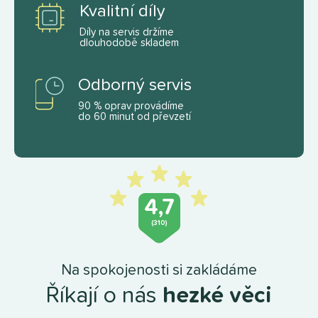
Kvalitní díly
Díly na servis držíme
dlouhodobě skladem
Odborný servis
90 % oprav provádíme
do 60 minut od převzetí
4,7
(310)
Na spokojenosti si zakládáme
Říkají o nás
hezké věci