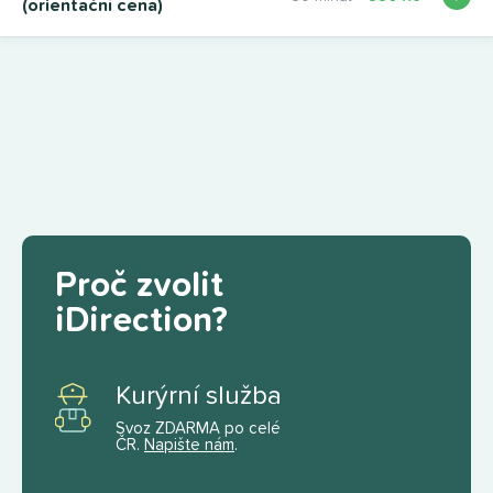
(orientační cena)
Proč zvolit
iDirection?
Kurýrní služba
Svoz ZDARMA po celé
ČR.
Napište nám
.