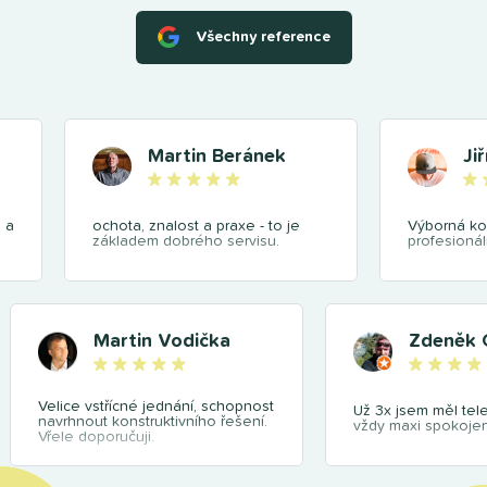
Všechny reference
Martin Beránek
Ji
 a
ochota, znalost a praxe - to je
Výborná ko
základem dobrého servisu.
profesionál
Martin Vodička
Zdeněk 
Velice vstřícné jednání, schopnost
Už 3x jsem měl tel
navrhnout konstruktivního řešení.
vždy maxi spokojen
Vřele doporučuji.