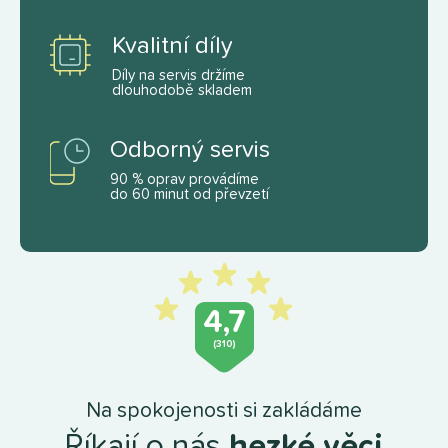
Kvalitní díly
Díly na servis držíme
dlouhodobě skladem
Odborný servis
90 % oprav provádíme
do 60 minut od převzetí
4,7
(310)
Na spokojenosti si zakládáme
Říkají o nás
hezké věci