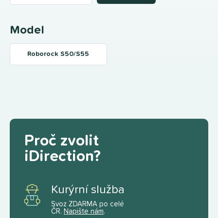
Model
Roborock S50/S55
Proč zvolit
iDirection?
Kurýrní služba
Svoz ZDARMA po celé
ČR.
Napište nám
.