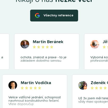
Všechny reference
Martin Beránek
Ji
 a
ochota, znalost a praxe - to je
Výborná ko
základem dobrého servisu.
profesionál
Martin Vodička
Zdeněk 
Velice vstřícné jednání, schopnost
Už 3x jsem měl tel
navrhnout konstruktivního řešení.
vždy maxi spokojen
Vřele doporučuji.