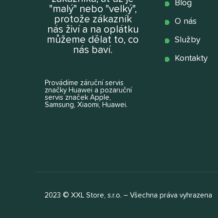
Blog
"malý" nebo "velký",
protože zákazník
O nás
nás živí a na oplátku
můžeme dělat to, co
Služby
nás baví.
Kontakty
Provádíme záruční servis
značky Huawei a pozaruční
servis značek Apple,
Samsung, Xiaomi, Huawei.
2023 © XXL Store, s.r.o. – Všechna práva vyhrazena