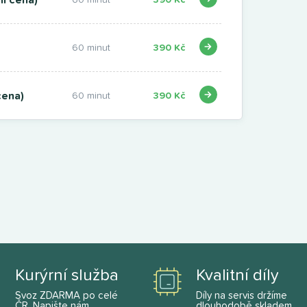
60 minut
390 Kč
cena)
60 minut
390 Kč
Kurýrní služba
Kvalitní díly
Svoz ZDARMA po celé
Díly na servis držíme
ČR.
Napište nám
.
dlouhodobě skladem