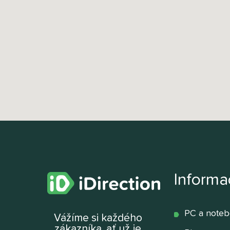
Informa
PC a note
Vážíme si každého
zákazníka, ať už je