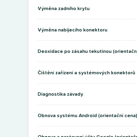
Výměna zadního krytu
Výměna nabíjecího konektoru
Deoxidace po zásahu tekutinou (orientačn
Čištění zařízení a systémových konektorů
Diagnostika závady
Obnova systému Android (orientační cena
Obnova a nastavení účtu Google (orientačn