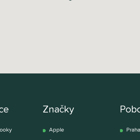
ce
Značky
Pob
booky
Apple
Praha