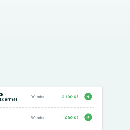
E -
90 minut
2 190 Kč
 zdarma)
60 minut
1 090 Kč