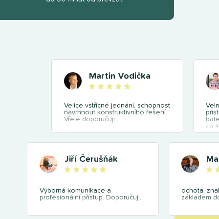
Martin Vodička
Velice vstřícné jednání, schopnost
Velm
navrhnout konstruktivního řešení.
pris
Vřele doporučuji.
bate
za 4
duv
Dopo
Jiří Čerušňák
Ma
Výborná komunikace a
ochota, znal
profesionální přístup. Doporučuji.
základem d