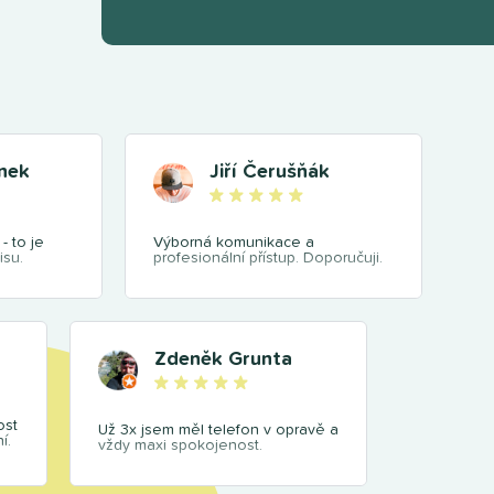
nek
Jiří Čerušňák
- to je
Výborná komunikace a
isu.
profesionální přístup. Doporučuji.
Zdeněk Grunta
ost
Už 3x jsem měl telefon v opravě a
í.
vždy maxi spokojenost.