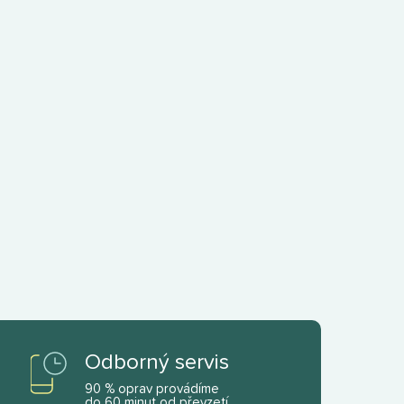
Odborný servis
90 % oprav provádíme
do 60 minut od převzetí