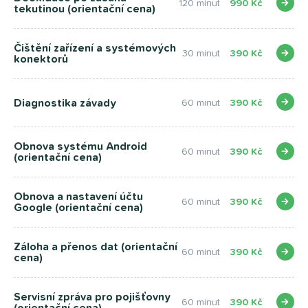
120 minut
990 Kč
tekutinou (orientační cena)
Čištění zařízení a systémových
30 minut
390 Kč
konektorů
Diagnostika závady
60 minut
390 Kč
Obnova systému Android
60 minut
390 Kč
(orientační cena)
Obnova a nastavení účtu
60 minut
390 Kč
Google (orientační cena)
Záloha a přenos dat (orientační
60 minut
390 Kč
cena)
Servisní zpráva pro pojišťovny
60 minut
390 Kč