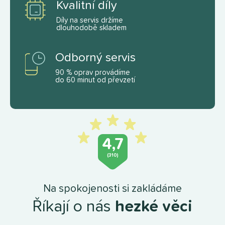
Kvalitní díly
Díly na servis držíme
dlouhodobě skladem
Odborný servis
90 % oprav provádíme
do 60 minut od převzetí
4,7
(310)
Na spokojenosti si zakládáme
Říkají o nás
hezké věci