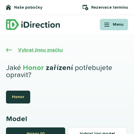
Naše pobočky
Rezervace termínu
Menu
Vybrat jinou značku
Jaké
Honor
zařízení
potřebujete
opravit?
Honor
Model
Honor 10
Vybrat jiný model