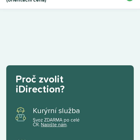
(orientační cena)
Proč zvolit
iDirection?
Kurýrní služba
Svoz ZDARMA po celé
ČR.
Napište nám
.