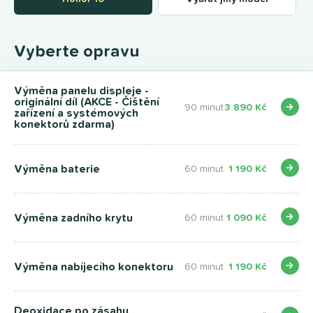
Vyberte opravu
Výměna panelu displeje -
originální díl (AKCE - Čištění
90 minut
3 890 Kč
zařízení a systémových
konektorů zdarma)
Výměna baterie
60 minut
1 190 Kč
Výměna zadního krytu
60 minut
1 090 Kč
Výměna nabíjecího konektoru
60 minut
1 190 Kč
Deoxidace po zásahu