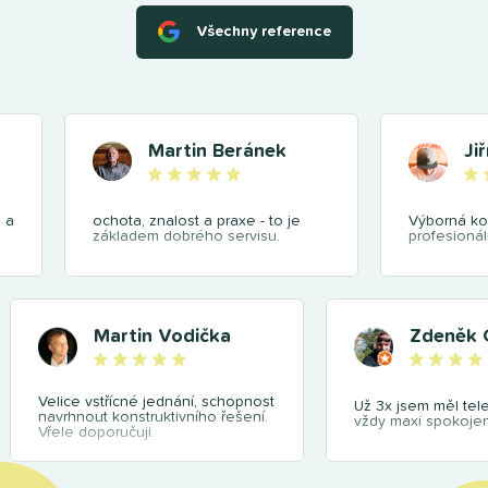
Všechny reference
Martin Beránek
Ji
 a
ochota, znalost a praxe - to je
Výborná ko
základem dobrého servisu.
profesionál
Martin Vodička
Zdeněk 
Velice vstřícné jednání, schopnost
Už 3x jsem měl tel
navrhnout konstruktivního řešení.
vždy maxi spokojen
Vřele doporučuji.